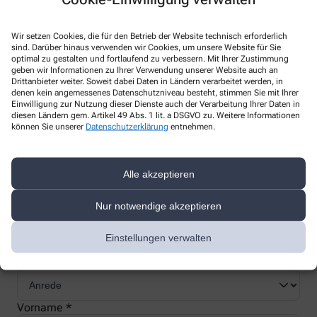
Wir setzen Cookies, die für den Betrieb der Website technisch erforderlich
sind. Darüber hinaus verwenden wir Cookies, um unsere Website für Sie
optimal zu gestalten und fortlaufend zu verbessern. Mit Ihrer Zustimmung
Nachweis Ihrer Befreiung
geben wir Informationen zu Ihrer Verwendung unserer Website auch an
Drittanbieter weiter. Soweit dabei Daten in Ländern verarbeitet werden, in
denen kein angemessenes Datenschutzniveau besteht, stimmen Sie mit Ihrer
Einwilligung zur Nutzung dieser Dienste auch der Verarbeitung Ihrer Daten in
Wenn Sie einen Ausweis über die Befreiung der gesetzlichen
diesen Ländern gem. Artikel 49 Abs. 1 lit. a DSGVO zu. Weitere Informationen
können Sie unserer
Datenschutzerklärung
entnehmen.
Zuzahlung haben, können wir diese Info speichern und Sie
müssen Ihren Ausweis nicht immer vorzeigen.
Alle akzeptieren
Kundenkarte beantragen
Nur notwendige akzeptieren
Jetzt schnell und einfach online beantragen und beim nächsten
Einstellungen verwalten
Besuch bei uns in der Apotheke abholen.
Anrede
Vorname *