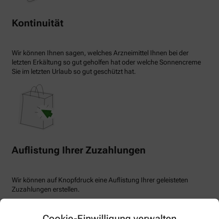
Kontinuität
Wir können Ihnen sagen, welches Arzneimittel Ihnen bei der
letzten Erkältung so gut geholfen hat oder welche Sonnencreme
Sie im letzten Urlaub so gut geschützt hat.
Auflistung Ihrer Zuzahlungen
Wir können auf Knopfdruck eine Auflistung Ihrer geleisteten
Zuzahlungen erstellen.
Cookie-Einwilligung verwalten