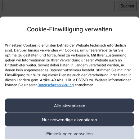
Suchen
Recent Posts
Cookie-Einwilligung verwalten
Hello world!
Recent Comments
Wir setzen Cookies, die für den Betrieb der Website technisch erforderlich
sind. Darüber hinaus verwenden wir Cookies, um unsere Website für Sie
A WordPress Commenter
zu
Hello world!
optimal zu gestalten und fortlaufend zu verbessern. Mit Ihrer Zustimmung
geben wir Informationen zu Ihrer Verwendung unserer Website auch an
Drittanbieter weiter. Soweit dabei Daten in Ländern verarbeitet werden, in
denen kein angemessenes Datenschutzniveau besteht, stimmen Sie mit Ihrer
Einwilligung zur Nutzung dieser Dienste auch der Verarbeitung Ihrer Daten in
diesen Ländern gem. Artikel 49 Abs. 1 lit. a DSGVO zu. Weitere Informationen
Kontakt
können Sie unserer
Datenschutzerklärung
entnehmen.
Apotheke am Altmarkt
Alle akzeptieren
Lutherstr. 2 b
,
04758
Oschatz
+49-3435/93 23 90
Nur notwendige akzeptieren
+49-3435/93 23 91
Einstellungen verwalten
apoamaltmarkt@freenet.de