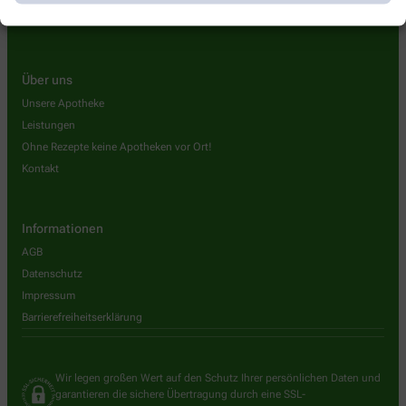
Über uns
Unsere Apotheke
Leistungen
Ohne Rezepte keine Apotheken vor Ort!
Kontakt
Informationen
AGB
Datenschutz
Impressum
Barrierefreiheitserklärung
Wir legen großen Wert auf den Schutz Ihrer persönlichen Daten und
garantieren die sichere Übertragung durch eine SSL-